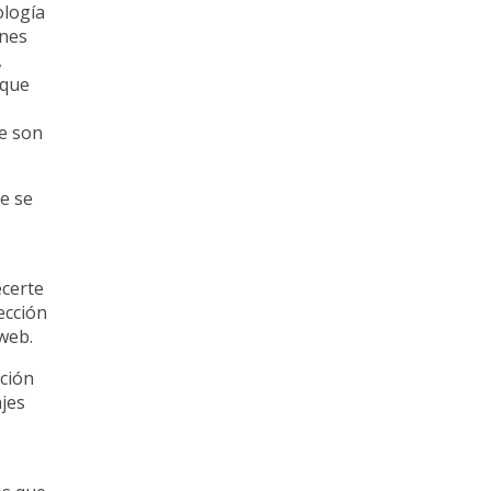
ología
ones
,
 que
ue son
e se
ecerte
ección
web.
ación
ajes