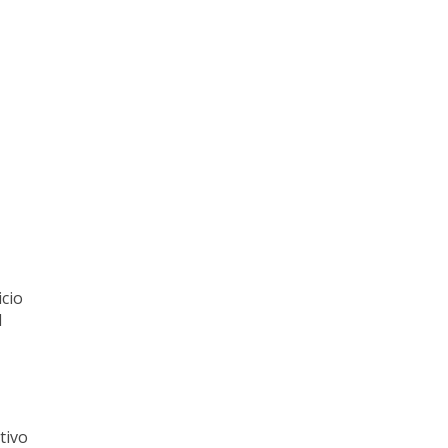
icio
l
tivo