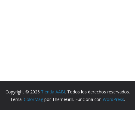
Copyright © 2026
Tienda AABI
. Todos los derechos reservados.
Tema:
ColorMag
por ThemeGrill. Funciona con
WordPress
.