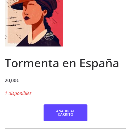
Tormenta en España
20,00
€
1 disponibles
Tormenta
AÑADIR AL
CARRITO
en
España