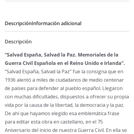
o
o
o
a
r
c
Descripción
Información adicional
i
t
g
u
Descripción
i
a
n
l
“Salvad España, Salvad la Paz. Memoriales de la
a
e
Guerra Civil Española en el Reino Unido e Irlanda”.
l
s
“Salvad España, Salvad la Paz” fue la consigna que en
e
:
1936 alentó a miles de ciudadanos de medio centenar
r
2
de países para defender al pueblo español. Llegaron
a
0
con muchas dificultades, dispuestos a ofrecer su propia
:
,
vida por la causa de la libertad, la democracia y la paz.
2
0
De ahí que hayamos elegido esa emblemática frase
5
0
para editar esta obra en castellano, en el 75
,
€
Aniversario del inicio de nuestra Guerra Civil. En ella se