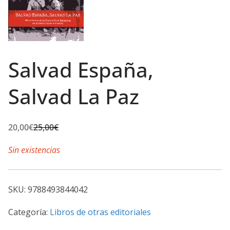
Salvad España,
Salvad La Paz
20,00
€
25,00
€
E
E
l
l
Sin existencias
p
p
r
r
SKU:
9788493844042
e
e
c
c
Categoría:
Libros de otras editoriales
i
i