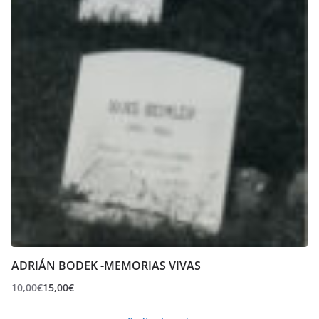
ADRIÁN BODEK -MEMORIAS VIVAS
10,00
€
15,00
€
El
El
precio
precio