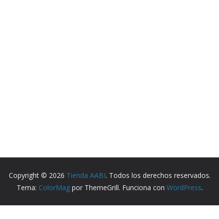
Copyright © 2026
Tienda AABI
. Todos los derechos reservados.
Tema:
ColorMag
por ThemeGrill. Funciona con
WordPress
.