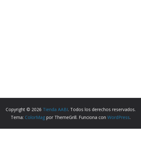
Copyright © 2026
Tienda AABI
. Todos los derechos reservados.
Tema:
ColorMag
por ThemeGrill. Funciona con
WordPress
.