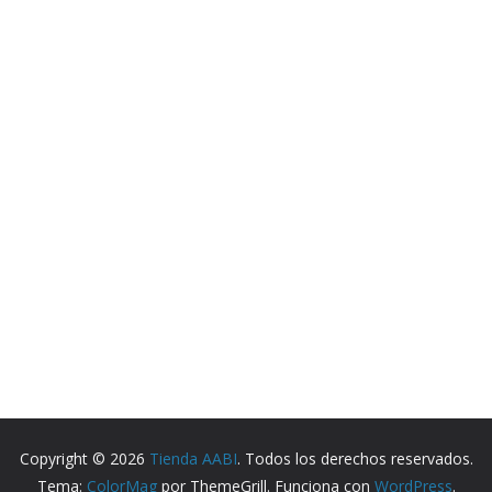
Copyright © 2026
Tienda AABI
. Todos los derechos reservados.
Tema:
ColorMag
por ThemeGrill. Funciona con
WordPress
.