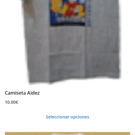
elegir
en
la
página
de
producto
Camiseta Aidez
10,00
€
Seleccionar opciones
Este