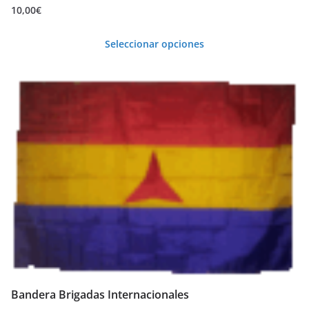
10,00
€
Seleccionar opciones
Este
producto
tiene
múltiples
variantes.
Las
opciones
se
pueden
elegir
en
la
Bandera Brigadas Internacionales
página