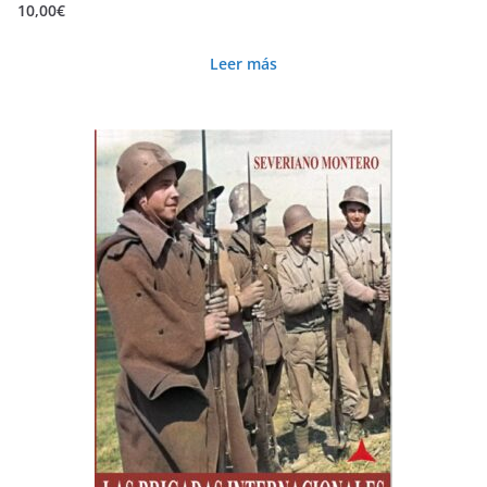
10,00
€
de
producto
Leer más