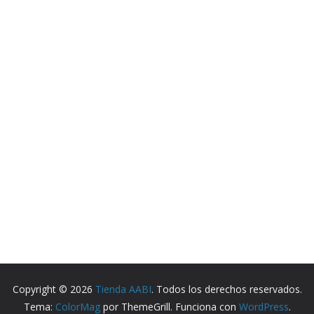
Copyright © 2026
Tienda AABI
. Todos los derechos reservados.
Tema:
ColorMag
por ThemeGrill. Funciona con
WordPress
.