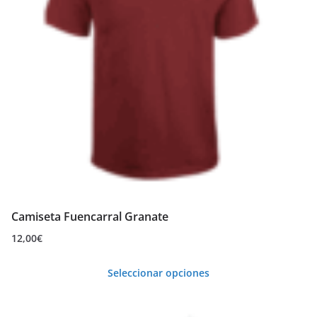
Camiseta Fuencarral Granate
12,00
€
Seleccionar opciones
Este
producto