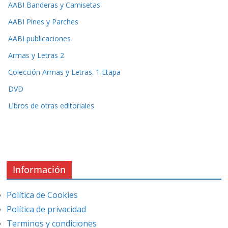
AABI Banderas y Camisetas
opciones
AABI Pines y Parches
se
AABI publicaciones
pueden
elegir
Armas y Letras 2
en
Colección Armas y Letras. 1 Etapa
la
DVD
página
Libros de otras editoriales
de
producto
Información
Política de Cookies
Política de privacidad
Terminos y condiciones