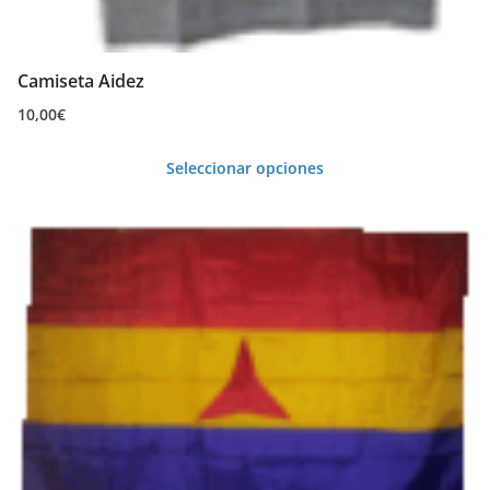
Camiseta Aidez
10,00
€
Seleccionar opciones
Este
producto
tiene
múltiples
variantes.
Las
opciones
se
pueden
elegir