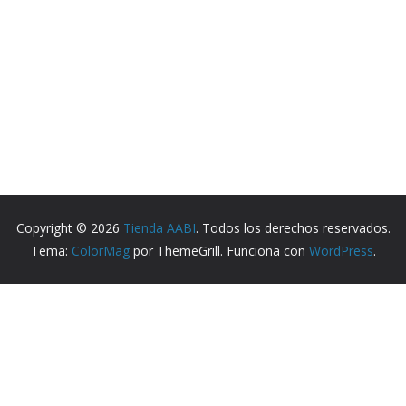
Copyright © 2026
Tienda AABI
. Todos los derechos reservados.
Tema:
ColorMag
por ThemeGrill. Funciona con
WordPress
.