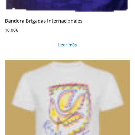
en
la
Bandera Brigadas Internacionales
página
10,00
€
de
producto
Leer más