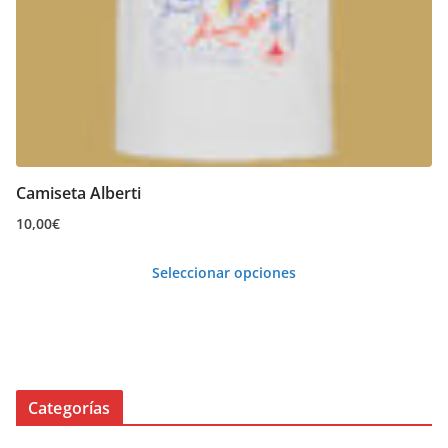
Camiseta Alberti
10,00
€
Seleccionar opciones
Este
producto
tiene
múltiples
Categorías
variantes.
Las