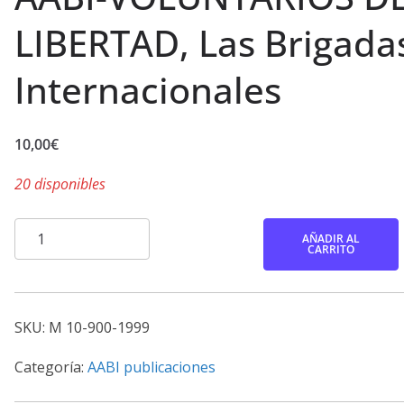
LIBERTAD, Las Brigada
Internacionales
10,00
€
20 disponibles
AABI-
AÑADIR AL
CARRITO
VOLUNTARIOS
DE
LA
SKU:
M 10-900-1999
LIBERTAD,
Las
Categoría:
AABI publicaciones
Brigadas