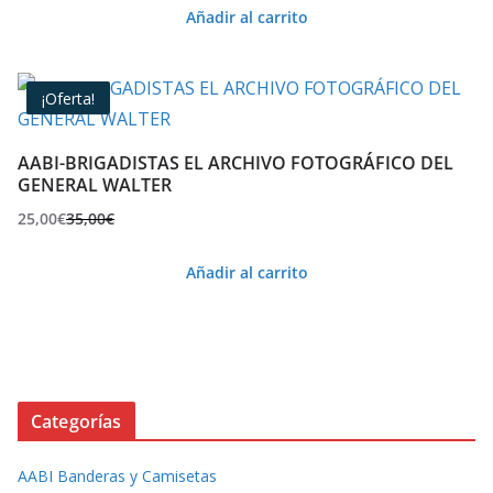
Añadir al carrito
¡Oferta!
AABI-BRIGADISTAS EL ARCHIVO FOTOGRÁFICO DEL
GENERAL WALTER
25,00
€
35,00
€
El
El
precio
precio
Añadir al carrito
original
actual
era:
es:
35,00€.
25,00€.
Categorías
AABI Banderas y Camisetas