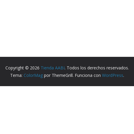
Copyright © 2026
Tienda AABI
. Todos los derechos reservados.
Tema:
ColorMag
por ThemeGrill. Funciona con
WordPress
.