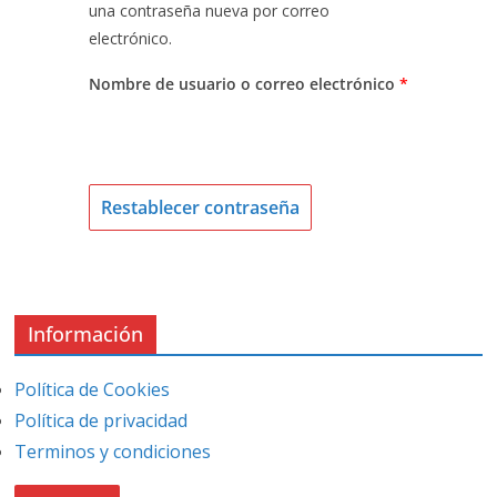
una contraseña nueva por correo
electrónico.
O
Nombre de usuario o correo electrónico
*
b
l
i
g
Restablecer contraseña
a
t
o
r
Información
i
o
Política de Cookies
Política de privacidad
Terminos y condiciones