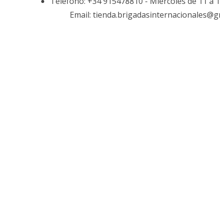
Teléfono: +34 915478810 - Miércoles de 11 a 
Email: tienda.brigadasinternacionales@g