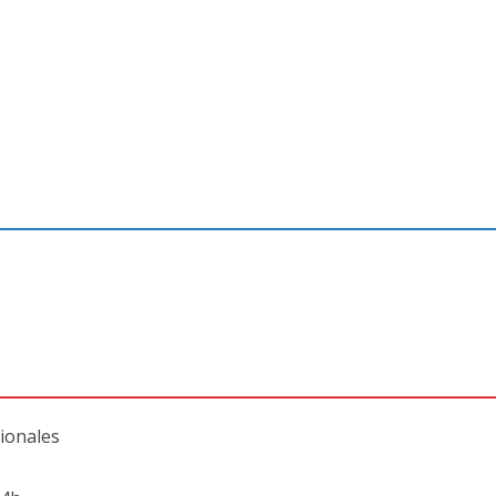
cionales