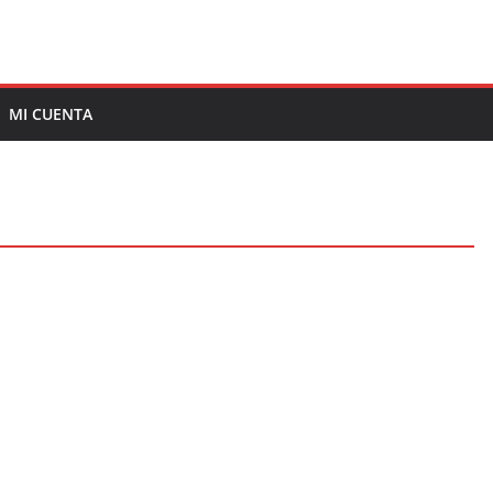
MI CUENTA