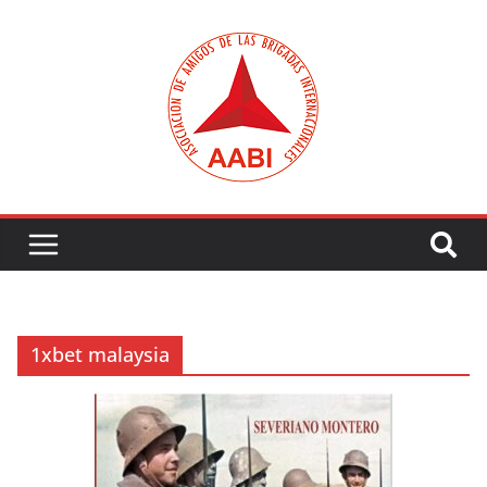
Saltar
al
contenido
1xbet malaysia