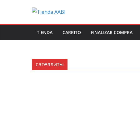
Saltar
al
contenido
TIENDA
CARRITO
FINALIZAR COMPRA
сателлиты